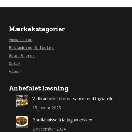
Mærkekategorier
Ammunition
Beklædning & fodtøj
Gear & grej
Optik
Våben
Anbefalet læsning
Vildtkødboller i tomatsauce med tagliatelle
15 januar 2025
Bouillabaisse à la Jaguarkokken
2 december 2024