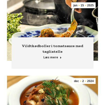
jan
15
2025
Vildtkødboller i tomatsauce med
tagliatelle
Læs mere
dec
2
2024