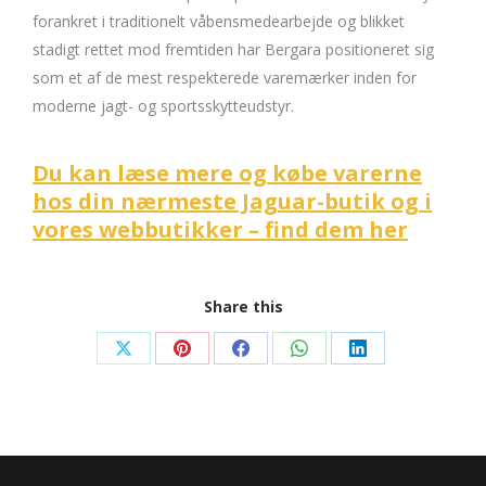
forankret i traditionelt våbensmedearbejde og blikket
stadigt rettet mod fremtiden har Bergara positioneret sig
som et af de mest respekterede varemærker inden for
moderne jagt- og sportsskytteudstyr.
Du kan læse mere og købe varerne
hos din nærmeste Jaguar-butik og i
vores webbutikker – find dem her
Share this
Share
Share
Share
Share
Share
on
on
on
on
on
X
Pinterest
Facebook
WhatsApp
LinkedIn