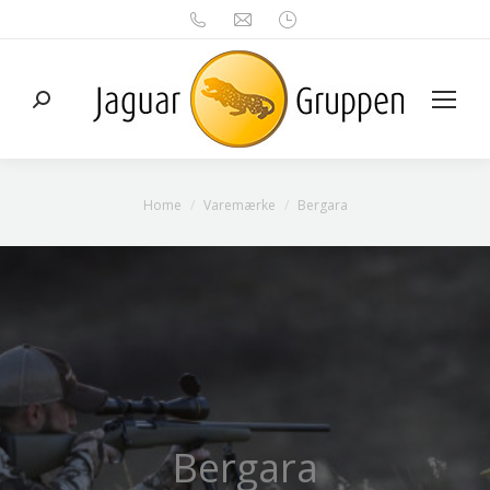
Search:
You are here:
Home
Varemærke
Bergara
Bergara